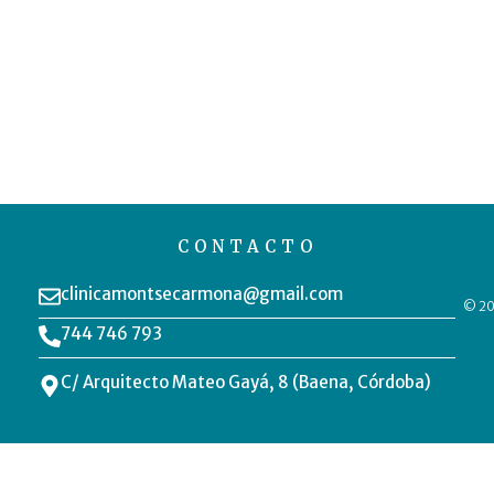
CONTACTO
clinicamontsecarmona@gmail.com
© 20
744 746 793
C/ Arquitecto Mateo Gayá, 8 (Baena, Córdoba)